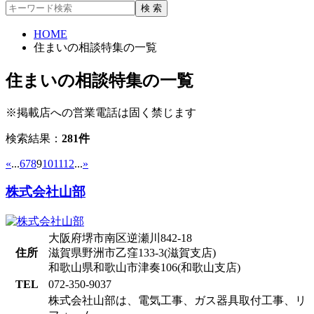
HOME
住まいの相談特集の一覧
住まいの相談特集の一覧
※掲載店への営業電話は固く禁じます
検索結果：
281件
«
...
6
7
8
9
10
11
12
...
»
株式会社山部
大阪府堺市南区逆瀬川842-18
住所
滋賀県野洲市乙窪133-3(滋賀支店)
和歌山県和歌山市津奏106(和歌山支店)
TEL
072-350-9037
株式会社山部は、電気工事、ガス器具取付工事、リ