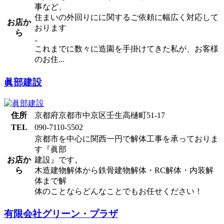
事など、
住まいの外回りにに関するご依頼に幅広く対応して
お店か
おります
ら
。
これまでに数々に造園を手掛けてきた私が、お客様
のお住...
眞部建設
住所
京都府京都市中京区壬生高樋町51-17
TEL
090-7110-5502
京都市を中心に関西一円で解体工事を承っておりま
す『眞部
お店か
建設』です。
ら
木造建物解体から鉄骨建物解体・RC解体・内装解
体まで解
体のことならどんなことでもお任せください！
有限会社グリーン・プラザ