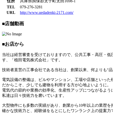
住所
兵庫県揖保郡太子町太田1698-1
TEL
079-276-3281
URL
http://www.uedadenki-2171.com/
■店舗動画
■お店から
当社は経営審査を受けておりますので、公共工事・高圧・低
す、「植田電気株式会社」です。
技術者直営の工事会社である当社は、創業以来、何よりも“品
電気設備の整備は、ビルやマンション、工場や店舗といった
だからこそ、少しでも建物を利用する方が心地よいように。
電気代の節約や業務の効率化、生産性アップにつながるよう
私達は日々技術力を磨いています。
大型物件にも多数の実績があり、創業から10年以上の業歴を
確かな技術力と、経験値をもとにしたワンランク上の提案力