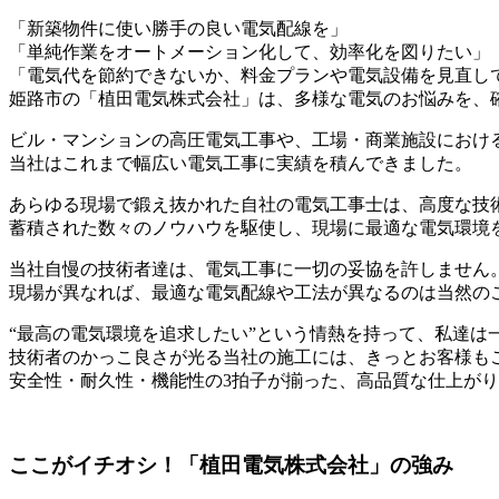
「新築物件に使い勝手の良い電気配線を」
「単純作業をオートメーション化して、効率化を図りたい」
「電気代を節約できないか、料金プランや電気設備を見直し
姫路市の「植田電気株式会社」は、多様な電気のお悩みを、
ビル・マンションの高圧電気工事や、工場・商業施設におけ
当社はこれまで幅広い電気工事に実績を積んできました。
あらゆる現場で鍛え抜かれた自社の電気工事士は、高度な技術
蓄積された数々のノウハウを駆使し、現場に最適な電気環境
当社自慢の技術者達は、電気工事に一切の妥協を許しません
現場が異なれば、最適な電気配線や工法が異なるのは当然の
“最高の電気環境を追求したい”という情熱を持って、私達は
技術者のかっこ良さが光る当社の施工には、きっとお客様も
安全性・耐久性・機能性の3拍子が揃った、高品質な仕上が
ここがイチオシ！「植田電気株式会社」の強み