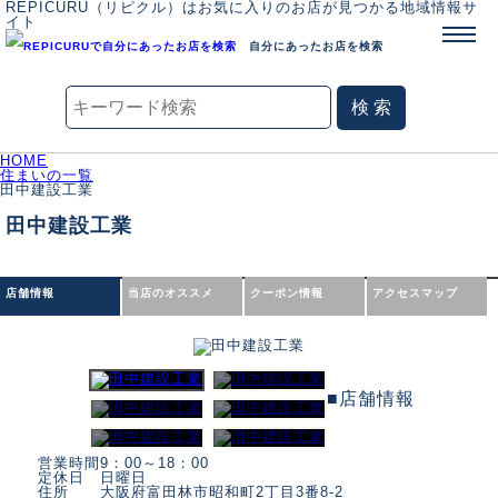
REPICURU（リピクル）はお気に入りのお店が見つかる地域情報サ
イト
自分にあったお店を検索
HOME
住まいの一覧
田中建設工業
田中建設工業
店舗情報
当店のオススメ
クーポン情報
アクセスマップ
■店舗情報
営業時間
9：00～18：00
定休日
日曜日
住所
大阪府富田林市昭和町2丁目3番8-2