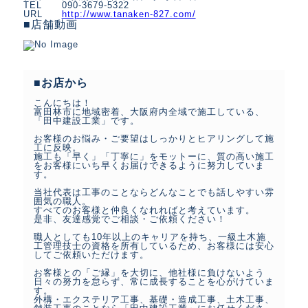
TEL
090-3679-5322
URL
http://www.tanaken-827.com/
■店舗動画
■お店から
こんにちは！
富田林市に地域密着、大阪府内全域で施工している、
「田中建設工業」です。
お客様のお悩み・ご要望はしっかりとヒアリングして施
工に反映。
施工も「早く」「丁寧に」をモットーに、質の高い施工
をお客様にいち早くお届けできるように努力していま
す。
当社代表は工事のことならどんなことでも話しやすい雰
囲気の職人。
すべてのお客様と仲良くなれればと考えています。
是非、友達感覚でご相談・ご依頼ください！
職人としても10年以上のキャリアを持ち、一級土木施
工管理技士の資格を所有しているため、お客様には安心
してご依頼いただけます。
お客様との「ご縁」を大切に、他社様に負けないよう
日々の努力を怠らず、常に成長することを心がけていま
す。
外構・エクステリア工事、基礎・造成工事、土木工事、