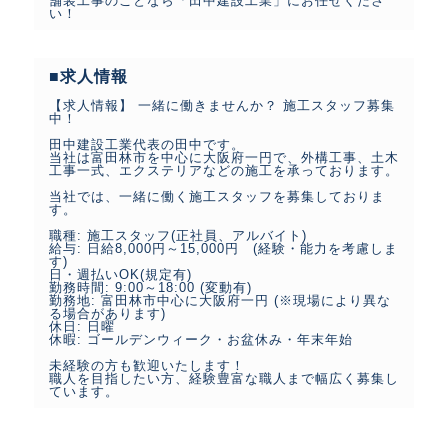
舗装工事のことなら「田中建設工業」にお任せくださ
い！
■求人情報
【求人情報】 一緒に働きませんか？ 施工スタッフ募集
中！
田中建設工業代表の田中です。
当社は富田林市を中心に大阪府一円で、外構工事、土木
工事一式、エクステリアなどの施工を承っております。
当社では、一緒に働く施工スタッフを募集しておりま
す。
職種: 施工スタッフ(正社員、アルバイト)
給与: 日給8,000円～15,000円 (経験・能力を考慮しま
す)
日・週払いOK(規定有)
勤務時間: 9:00～18:00 (変動有)
勤務地: 富田林市中心に大阪府一円 (※現場により異な
る場合があります)
休日: 日曜
休暇: ゴールデンウィーク・お盆休み・年末年始
未経験の方も歓迎いたします！
職人を目指したい方、経験豊富な職人まで幅広く募集し
ています。