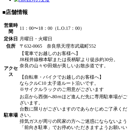
■店舗情報
営業時
11：00〜18：00（L.O.17：00）
間
定休日
月曜日・火曜日
住所
〒632-0065 奈良県天理市武蔵町552
【電車でお越しのお客様へ】
JR桜井線柳本駅または長柄駅より徒歩約30分。
奈良の山々や田畑が美しいお散歩道です。
アクセ
ス
【自転車・バイクでお越しのお客様へ】
ならクルC10 太子道ルート沿いです。
※サイクルラックのご用意がございます
お店から西側へ80ｍほど進んだ先に専用駐車場がご
ざいます。
台数に限りがございますのであらかじめご了承くだ
駐車場
さい。
排気ガスが周りの民家の方へご迷惑にならないよう
「前向き駐車」でお停めいただきますようお願いい