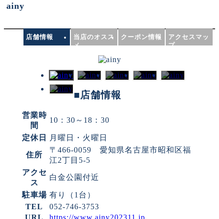
ainy
店舗情報
当店のオスス
クーポン情報
アクセスマッ
メ
プ
■店舗情報
営業時
10：30～18：30
間
定休日
月曜日・火曜日
〒466-0059 愛知県名古屋市昭和区福
住所
江2丁目5-5
アクセ
白金公園付近
ス
駐車場
有り（1台）
TEL
052-746-3753
URL
https://www.ainy202311.jp