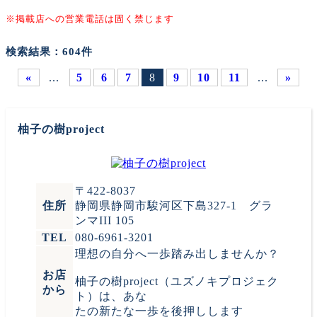
※掲載店への営業電話は固く禁じます
検索結果：
604件
«
...
5
6
7
8
9
10
11
...
»
柚子の樹project
〒422-8037
住所
静岡県静岡市駿河区下島327-1 グラ
ンマIII 105
TEL
080-6961-3201
理想の自分へ一歩踏み出しませんか？
お店
柚子の樹project（ユズノキプロジェク
から
ト）は、あな
たの新たな一歩を後押しします