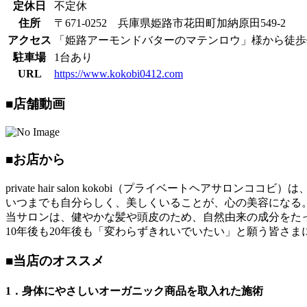
定休日
不定休
住所
〒671-0252 兵庫県姫路市花田町加納原田549-2
アクセス
「姫路アーモンドバターのマテンロウ」様から徒歩
駐車場
1台あり
URL
https://www.kokobi0412.com
■店舗動画
■お店から
private hair salon kokobi（プライベートヘアサロ
いつまでも自分らしく、美しくいることが、心の美容になる
当サロンは、健やかな髪や頭皮のため、自然由来の成分をた
10年後も20年後も「変わらずきれいでいたい」と願う皆さ
■当店のオススメ
1．身体にやさしいオーガニック商品を取入れた施術